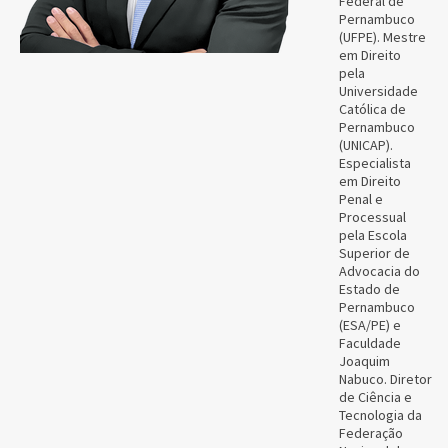
Federal de
Pernambuco
(UFPE). Mestre
em Direito
pela
Universidade
Católica de
Pernambuco
(UNICAP).
Especialista
em Direito
Penal e
Processual
pela Escola
Superior de
Advocacia do
Estado de
Pernambuco
(ESA/PE) e
Faculdade
Joaquim
Nabuco. Diretor
de Ciência e
Tecnologia da
Federação