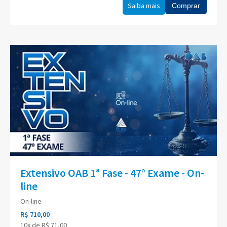
Saiba mais
Comprar
Extensivo OAB 1ª Fase - 47° Exame - On-
line
On-line
R$ 710,00
10x de R$ 71,00