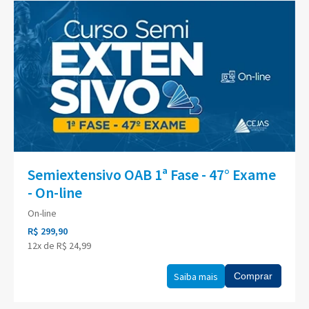
Semiextensivo OAB 1ª Fase - 47° Exame
- On-line
On-line
R$ 299,90
12x de R$ 24,99
Saiba mais
Comprar