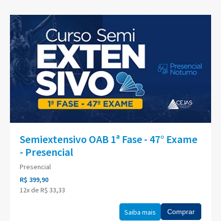
Semiextensivo OAB 1ª Fase - 47° Exame
- Presencial
Presencial
R$ 399,90
12x de R$ 33,33
Saiba mais
Comprar