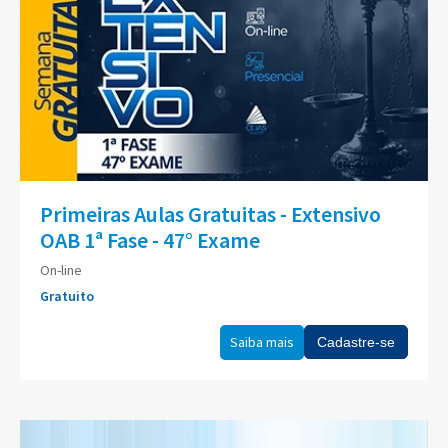
Primeiras Aulas Gratuitas - Extensivo
OAB 1ª Fase - 47° Exame
On-line
Gratuito
Saiba mais
Cadastre-se