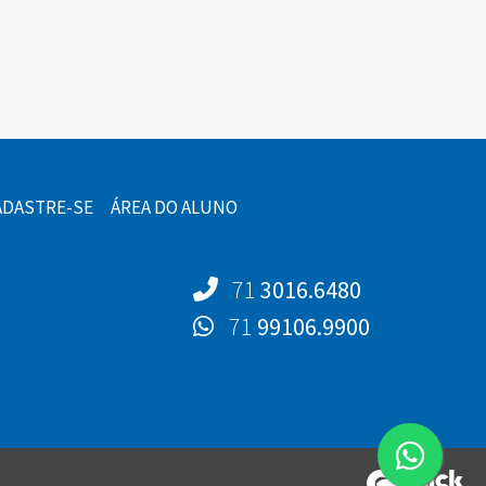
ADASTRE-SE
ÁREA DO ALUNO
71
3016.6480
71
99106.9900