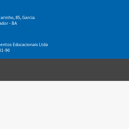
rinho, 85, Garcia.
ador - BA
ntos Educacionais Ltda
01-90