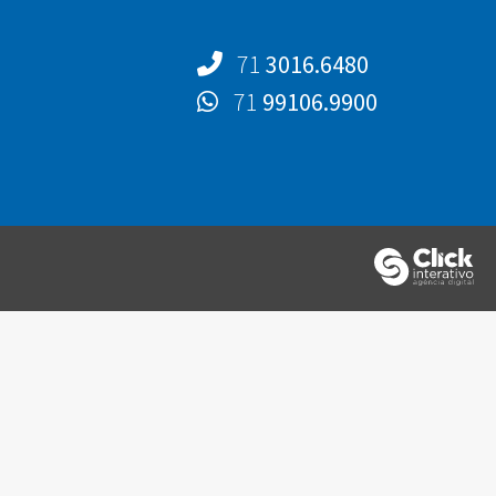
71
3016.6480
71
99106.9900