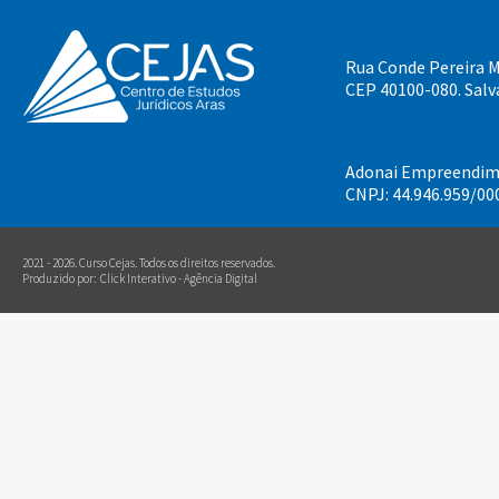
Rua Conde Pereira Ma
CEP 40100-080. Salv
Adonai Empreendime
CNPJ: 44.946.959/00
2021 - 2026. Curso Cejas.
Todos os direitos reservados.
Produzido por:
Click Interativo
- Agência Digital