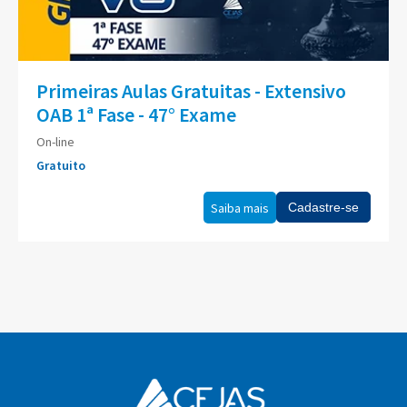
Primeiras Aulas Gratuitas - Extensivo
OAB 1ª Fase - 47° Exame
On-line
Gratuito
Saiba mais
Cadastre-se