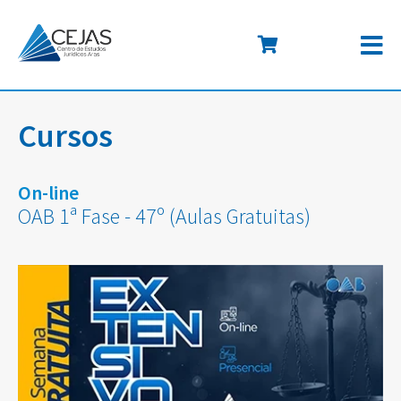
Cursos
On-line
OAB 1ª Fase - 47º (Aulas Gratuitas)