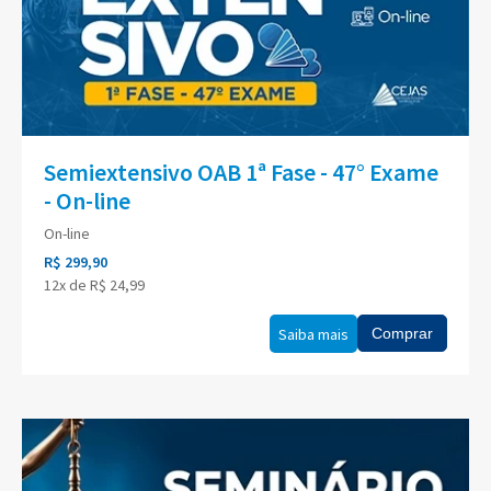
Semiextensivo OAB 1ª Fase - 47° Exame
- On-line
On-line
R$ 299,90
12x de R$ 24,99
Saiba mais
Comprar