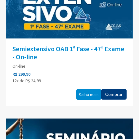
Semiextensivo OAB 1ª Fase - 47° Exame
- On-line
On-line
R$ 299,90
12x de R$ 24,99
Saiba mais
Comprar