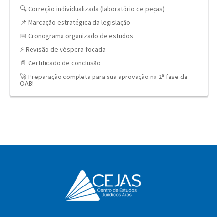
🔍 Correção individualizada (laboratório de peças)
📌 Marcação estratégica da legislação
📅 Cronograma organizado de estudos
⚡ Revisão de véspera focada
📄 Certificado de conclusão
🚀 Preparação completa para sua aprovação na 2ª fase da
OAB!